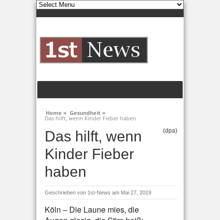
Home »
Gesundheit »
Das hilft, wenn Kinder Fieber haben
(dpa)
Das hilft, wenn
Kinder Fieber
haben
Geschrieben von
1st-News
am Mai 27, 2019
Köln – Die Laune mies, die