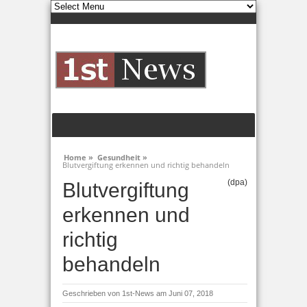
Home »
Gesundheit »
Blutvergiftung erkennen und richtig behandeln
(dpa)
Blutvergiftung
erkennen und
richtig
behandeln
Geschrieben von
1st-News
am Juni 07, 2018