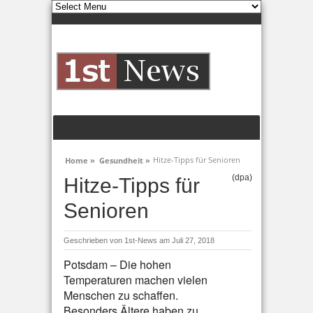
Hitze-Tipps für Senioren
Home »
Gesundheit »
(dpa)
Hitze-Tipps für
Senioren
Geschrieben von
1st-News
am Juli 27, 2018
Potsdam – Die hohen
Temperaturen machen vielen
Menschen zu schaffen.
Besonders Ältere haben zu