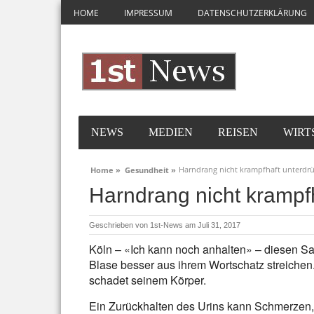
HOME
IMPRESSUM
DATENSCHUTZERKLÄRUNG
NEWS
MEDIEN
REISEN
WIRT
Harndrang nicht krampfhaft unterdr
Home »
Gesundheit »
Harndrang nicht krampf
Geschrieben von
1st-News
am Juli 31, 2017
Köln – «Ich kann noch anhalten» – diesen Sa
Blase besser aus ihrem Wortschatz streichen.
schadet seinem Körper.
Ein Zurückhalten des Urins kann Schmerzen,