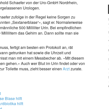
inhold Schaefer von der Uro-GmbH Nordrhein,
rgelassenen Urologen.
chaefer zufolge in der Regel keine Sorgen zu
nnten „Sextanerblase“», sagt er. Normalerweise
männliche 500 Milliliter Urin. Bei empfindlichen
Millilitern das Gehirn an. Dann sollte man sie
muss, fertigt am besten ein Protokoll an, rät
r wann getrunken hat sowie die Uhrzeit und
isst man mit einem Messbecher ab. «Mit diesem
en gehen.» Auch wer Blut im Urin findet oder von
zur Toilette muss, zieht besser einen
Arzt
zurate.
t
e Blase hilft
ibiotika hilft
ht