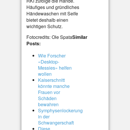
RKI zufolge die Hände.
Häufiges und gründliches
Händewaschen mit Seife
bietet deshalb einen
wichtigen Schutz.
Fotocredits: Ole Spata
Similar
Posts:
Wie Forscher
«Desktop-
Messies» helfen
wollen
Kaiserschnitt
könnte manche
Frauen vor
Schäden
bewahren
Symphysenlockerung
in der
Schwangerschaft
Diese