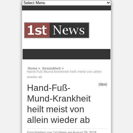
Home »
Gesundheit »
Hand-Fuß-Mund-Krankheit heilt meist von allein
wieder ab
(dpa)
Hand-Fuß-
Mund-Krankheit
heilt meist von
allein wieder ab
Geschrieben von
1st-News
am August 29, 2018