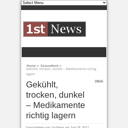
Home »
Gesundheit »
Gekühlt, trocken, dunkel – Medikamente richtig
lagern
(dpa)
Gekühlt,
trocken, dunkel
– Medikamente
richtig lagern
Geschrieben von
1st-News
am Juni 29, 2017