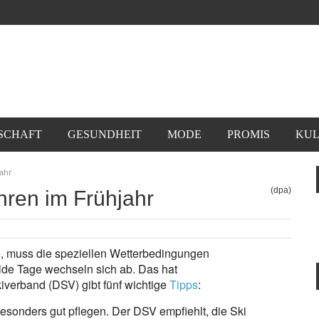
SCHAFT
GESUNDHEIT
MODE
PROMIS
KUL
jahr
(dpa)
ahren im Frühjahr
e, muss die speziellen Wetterbedingungen
ilde Tage wechseln sich ab. Das hat
iverband (DSV) gibt fünf wichtige
Tipps
:
besonders gut pflegen. Der DSV empfiehlt, die Ski