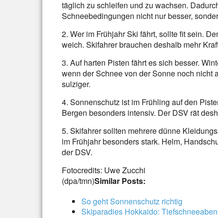
täglich zu schleifen und zu wachsen. Dadurch
Schneebedingungen nicht nur besser, sondern
2. Wer im Frühjahr Ski fährt, sollte fit sein
weich. Skifahrer brauchen deshalb mehr Kraft
3. Auf harten Pisten fährt es sich besser. Win
wenn der Schnee von der Sonne noch nicht au
sulziger.
4. Sonnenschutz ist im Frühling auf den Piste
Bergen besonders intensiv. Der DSV rät des
5. Skifahrer sollten mehrere dünne Kleidun
im Frühjahr besonders stark. Helm, Handschuh
der DSV.
Fotocredits: Uwe Zucchi
(dpa/tmn)
Similar Posts:
So geht Sonnenschutz richtig
Skiparadies Hokkaido: Tiefschneeaben