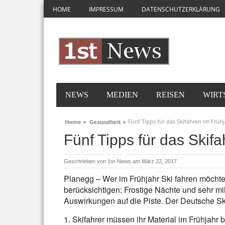
HOME
IMPRESSUM
DATENSCHUTZERKLÄRUNG
NEWS
MEDIEN
REISEN
WIRT
Fünf Tipps für das Skifahren im Früh
Home »
Gesundheit »
Fünf Tipps für das Skif
Geschrieben von
1st-News
am März 22, 2017
Planegg – Wer im Frühjahr Ski fahren möcht
berücksichtigen: Frostige Nächte und sehr m
Auswirkungen auf die Piste. Der Deutsche Sk
1. Skifahrer müssen ihr Material im Frühjahr 