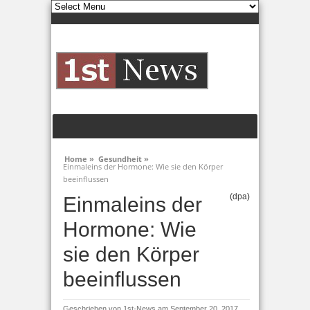
Home »
Gesundheit »
Einmaleins der Hormone: Wie sie den Körper
beeinflussen
(dpa)
Einmaleins der
Hormone: Wie
sie den Körper
beeinflussen
Geschrieben von
1st-News
am September 20, 2017