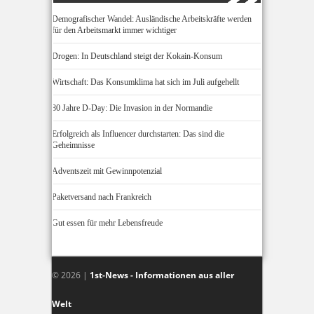
Demografischer Wandel: Ausländische Arbeitskräfte werden
für den Arbeitsmarkt immer wichtiger
Drogen: In Deutschland steigt der Kokain-Konsum
Wirtschaft: Das Konsumklima hat sich im Juli aufgehellt
80 Jahre D-Day: Die Invasion in der Normandie
Erfolgreich als Influencer durchstarten: Das sind die
Geheimnisse
Adventszeit mit Gewinnpotenzial
Paketversand nach Frankreich
Gut essen für mehr Lebensfreude
© 2026 |
1st-News - Informationen aus aller
Welt