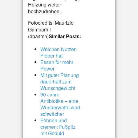
Heizung weiter
hochzudrehen.
Fotocredits: Maurizio
Gambarini
(dpa/tmn)
Similar Posts:
Welchen Nutzen
Fieber hat
Essen für mehr
Power
Mit guter Planung
dauerhaft zum
Wunschgewicht
90 Jahre
Antibiotika – eine
Wunderwaffe wird
schwächer
Föhnen und
cremen: Fußpilz
mit Geduld