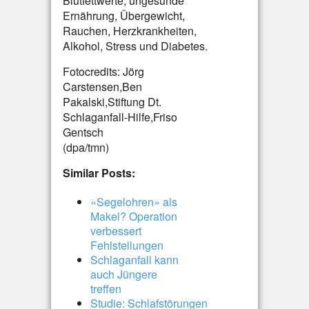
Blutfettwerte, ungesunde
Ernährung, Übergewicht,
Rauchen, Herzkrankheiten,
Alkohol, Stress und Diabetes.
Fotocredits: Jörg
Carstensen,Ben
Pakalski,Stiftung Dt.
Schlaganfall-Hilfe,Friso
Gentsch
(dpa/tmn)
Similar Posts:
«Segelohren» als
Makel? Operation
verbessert
Fehlstellungen
Schlaganfall kann
auch Jüngere
treffen
Studie: Schlafstörungen