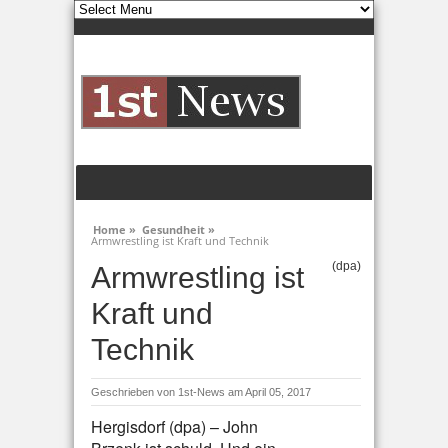
Home »
Gesundheit »
Armwrestling ist Kraft und Technik
(dpa)
Armwrestling ist
Kraft und
Technik
Geschrieben von
1st-News
am April 05, 2017
Hergisdorf (dpa) – John