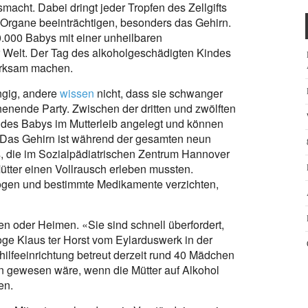
cht. Dabei dringt jeder Tropfen des Zellgifts
 Organe beeinträchtigen, besonders das Gehirn.
000 Babys mit einer unheilbaren
 Welt. Der Tag des alkoholgeschädigten Kindes
merksam machen.
ngig, andere
wissen
nicht, dass sie schwanger
ende Party. Zwischen der dritten und zwölften
es Babys im Mutterleib angelegt und können
«Das Gehirn ist während der gesamten neun
, die im Sozialpädiatrischen Zentrum Hannover
Mütter einen Vollrausch erleben mussten.
rogen und bestimmte Medikamente verzichten,
en oder Heimen. «Sie sind schnell überfordert,
oge Klaus ter Horst vom Eylarduswerk in der
ilfeeinrichtung betreut derzeit rund 40 Mädchen
rn gewesen wäre, wenn die Mütter auf Alkohol
en.