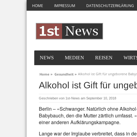
HOME
IMPRESSUM
DATENSCHUTZERKLÄRUNG
NEWS
MEDIEN
REISEN
WIRT
Alkohol ist Gift für ungeborene Baby
Home »
Gesundheit »
Alkohol ist Gift für un
Geschrieben von
1st-News
am September 10, 2018
Berlin – «Schwanger. Natürlich ohne Alkohol
Babybauch, den die Mutter zärtlich umfasst. «
einer anderen Aufklärungskampagne.
Lange war der Irrglaube verbreitet, dass in 