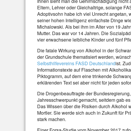
Ihnen sieht man die Gehirnschädigung nicht 
Eltern, Lehrer oder Gleichaltrige, solange FA
Adoptivsohn habe ich viel Unrecht angetan, wei
seiner hohen Intelligenz einfachste Dinge w
Michalowski. Als bei ihm im Alter von 19 Jahr
Mutter. Das war vor 14 Jahren. Die Sozialp
vier erwachsene leibliche Kinder und fünf Pf
Die fatale Wirkung von Alkohol in der Schwa
der Grundschule thematisiert werden, wünsch
Selbsthilfevereins FASD Deutschland
ist. Zu
Informationstexte auf Flaschen mit Alkoholika.
Piktogramm, auf dem eine trinkende Schwang
erklärenden Text sei aber nicht für jeden sofor
Die Drogenbeauftragte der Bundesregierung,
Jahresschwerpunkt gemacht, seitdem gab es
Das Wissen über die Risiken durch Alkohol 
Mortler. Sie werde sich auch in Zukunft für P
stark machen.
Einer Forsa-Studie vom November 2017 zufolg