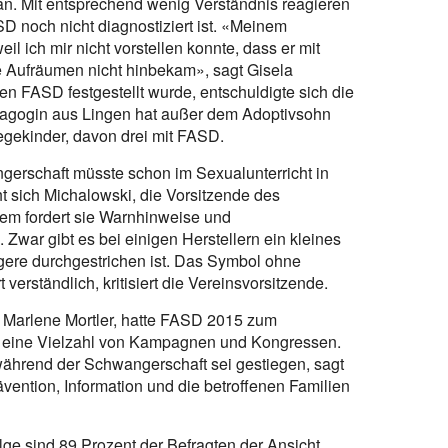
an. Mit entsprechend wenig Verständnis reagieren
SD noch nicht diagnostiziert ist. «Meinem
l ich mir nicht vorstellen konnte, dass er mit
ie Aufräumen nicht hinbekam», sagt Gisela
en FASD festgestellt wurde, entschuldigte sich die
ädagogin aus Lingen hat außer dem Adoptivsohn
legekinder, davon drei mit FASD.
ngerschaft müsste schon im Sexualunterricht in
t sich Michalowski, die Vorsitzende des
dem fordert sie Warnhinweise und
 Zwar gibt es bei einigen Herstellern ein kleines
ere durchgestrichen ist. Das Symbol ohne
t verständlich, kritisiert die Vereinsvorsitzende.
 Marlene Mortler, hatte FASD 2015 zum
 eine Vielzahl von Kampagnen und Kongressen.
während der Schwangerschaft sei gestiegen, sagt
rävention, Information und die betroffenen Familien
e sind 89 Prozent der Befragten der Ansicht,