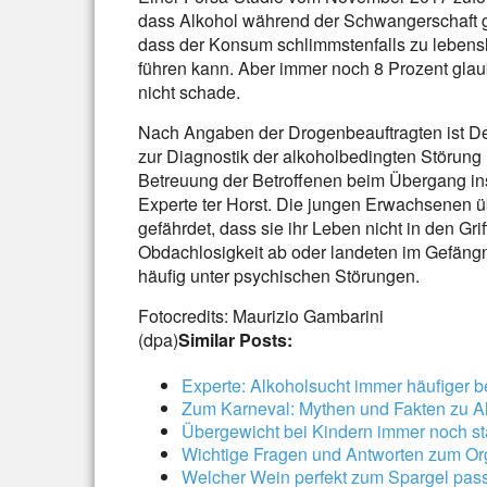
dass Alkohol während der Schwangerschaft ge
dass der Konsum schlimmstenfalls zu leben
führen kann. Aber immer noch 8 Prozent glau
nicht schade.
Nach Angaben der Drogenbeauftragten ist Deu
zur Diagnostik der alkoholbedingten Störung i
Betreuung der Betroffenen beim Übergang ins
Experte ter Horst. Die jungen Erwachsenen üb
gefährdet, dass sie ihr Leben nicht in den Gr
Obdachlosigkeit ab oder landeten im Gefängn
häufig unter psychischen Störungen.
Fotocredits: Maurizio Gambarini
(dpa)
Similar Posts:
Experte: Alkoholsucht immer häufiger b
Zum Karneval: Mythen und Fakten zu A
Übergewicht bei Kindern immer noch sta
Wichtige Fragen und Antworten zum O
Welcher Wein perfekt zum Spargel pass