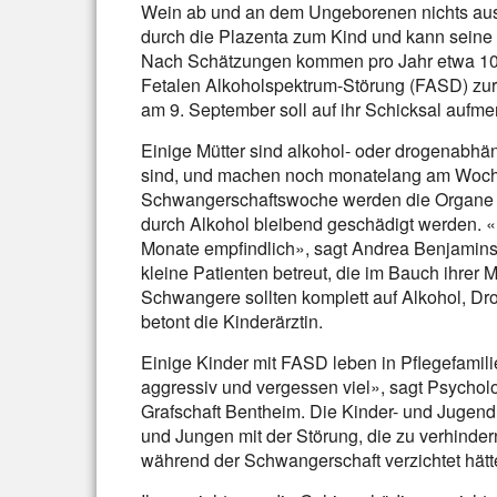
Wein ab und an dem Ungeborenen nichts ausma
durch die Plazenta zum Kind und kann seine
Nach Schätzungen kommen pro Jahr etwa 10.
Fetalen Alkoholspektrum-Störung (FASD) zur
am 9. September soll auf ihr Schicksal auf
Einige Mütter sind alkohol- oder drogenabhä
sind, und machen noch monatelang am Wochen
Schwangerschaftswoche werden die Organe d
durch Alkohol bleibend geschädigt werden. 
Monate empfindlich», sagt Andrea Benjamins
kleine Patienten betreut, die im Bauch ihrer 
Schwangere sollten komplett auf Alkohol, D
betont die Kinderärztin.
Einige Kinder mit FASD leben in Pflegefamili
aggressiv und vergessen viel», sagt Psychol
Grafschaft Bentheim. Die Kinder- und Jugendh
und Jungen mit der Störung, die zu verhinde
während der Schwangerschaft verzichtet hätt