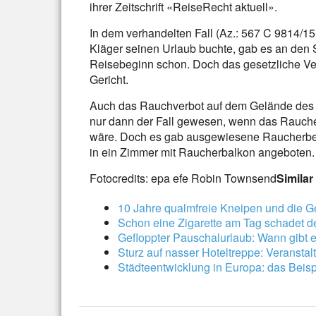
ihrer Zeitschrift «ReiseRecht aktuell».
In dem verhandelten Fall (Az.: 567 C 9814/1
Kläger seinen Urlaub buchte, gab es an den 
Reisebeginn schon. Doch das gesetzliche Ve
Gericht.
Auch das Rauchverbot auf dem Gelände des H
nur dann der Fall gewesen, wenn das Rauch
wäre. Doch es gab ausgewiesene Raucherb
in ein Zimmer mit Raucherbalkon angeboten.
Fotocredits: epa efe Robin Townsend
Similar
10 Jahre qualmfreie Kneipen und die G
Schon eine Zigarette am Tag schadet 
Gefloppter Pauschalurlaub: Wann gibt 
Sturz auf nasser Hoteltreppe: Veranstalte
Städteentwicklung in Europa: das Beis