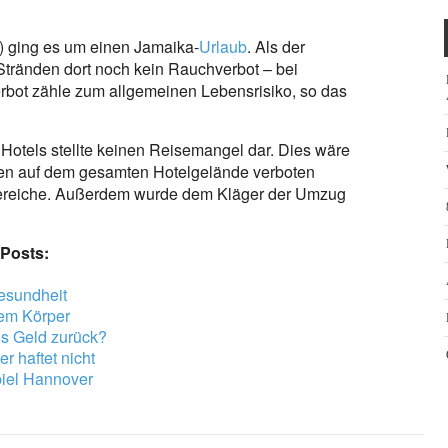
5) ging es um einen Jamaika-
Urlaub
. Als der
Stränden dort noch kein Rauchverbot – bei
rbot zähle zum allgemeinen Lebensrisiko, so das
otels stellte keinen Reisemangel dar. Dies wäre
en auf dem gesamten Hotelgelände verboten
ereiche. Außerdem wurde dem Kläger der Umzug
 Posts:
esundheit
dem Körper
es Geld zurück?
r haftet nicht
piel Hannover