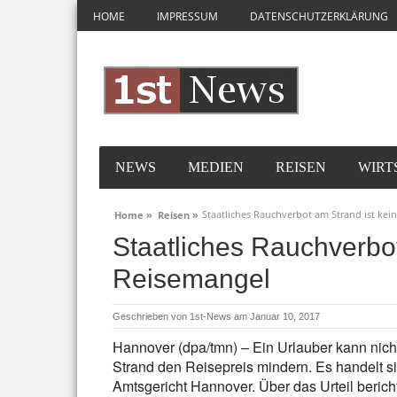
HOME
IMPRESSUM
DATENSCHUTZERKLÄRUNG
NEWS
MEDIEN
REISEN
WIRT
Staatliches Rauchverbot am Strand ist kei
Home »
Reisen »
Staatliches Rauchverbot
Reisemangel
Geschrieben von
1st-News
am Januar 10, 2017
Hannover (dpa/tmn) – Ein Urlauber kann nic
Strand den Reisepreis mindern. Es handelt s
Amtsgericht Hannover. Über das Urteil bericht