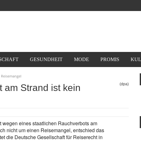
SCHAFT
GESUNDHEIT
MODE
PROMIS
KUL
n Reisemangel
(dpa)
 am Strand ist kein
ht wegen eines staatlichen Rauchverbots am
ich nicht um einen Reisemangel, entschied das
et die Deutsche Gesellschaft für Reiserecht in