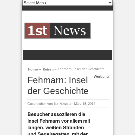
Fehmarn: Insel der Geschichte
Home »
Reisen »
Werbung
Fehmarn: Insel
der Geschichte
Geschrieben von
1st-News
am März 15, 2014
Besucher assoziieren die
Insel Fehmarn vor allem mit
langen, weißen Stränden
und Segelregatten, mit der