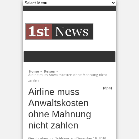
Home »
Reisen »
Airline muss Anwaltskosten ohne Mahnung nicht
zahlen
(dpa)
Airline muss
Anwaltskosten
ohne Mahnung
nicht zahlen
Geschrieben von
1st-News
am Dezember 16, 2016