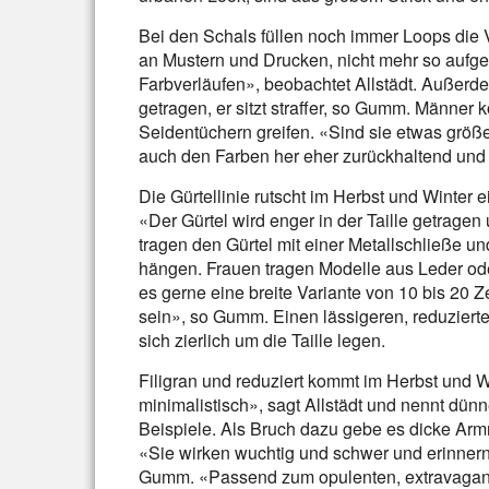
Bei den Schals füllen noch immer Loops die V
an Mustern und Drucken, nicht mehr so aufger
Farbverläufen», beobachtet Allstädt. Außerde
getragen, er sitzt straffer, so Gumm. Männer
Seidentüchern greifen. «Sind sie etwas größe
auch den Farben her eher zurückhaltend und
Die Gürtellinie rutscht im Herbst und Winter
«Der Gürtel wird enger in der Taille getrage
tragen den Gürtel mit einer Metallschließe u
hängen. Frauen tragen Modelle aus Leder od
es gerne eine breite Variante von 10 bis 20 
sein», so Gumm. Einen lässigeren, reduziert
sich zierlich um die Taille legen.
Filigran und reduziert kommt im Herbst und W
minimalistisch», sagt Allstädt und nennt dün
Beispiele. Als Bruch dazu gebe es dicke Arm
«Sie wirken wuchtig und schwer und erinner
Gumm. «Passend zum opulenten, extravagan