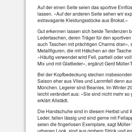
Auf der einen Seite seien das sportive Einflüs
lassen. «Auf der anderen Seite sehen wir ex
extravagante Kleidungsstücke aus Brokat.»
Gut erkennen lassen sich beide Tendenzen 
Ledertaschen, deren Träger für den sportiven
auch Taschen mit prächtigen Charms dran», s
Metallfiguren, die mit Häkchen an der Tasche 
«Häufig verwendet wird Fell, partiell oder vo
Mix und mit Glattleder», ergänzt Gerd Mülle
Bei der Kopfbedeckung stechen insbesondere 
Saison eher aus Vlies und Lammfell denn aus
München. Legerer sind Beanies. Im Winter 
leicht verändert aus: «Sie sind nicht mehr so
erklärt Allstädt.
Die Handschuhe sind in diesem Herbst und W
Leder, fallen lässig und sind gerne mit Fell
seien die fingerlosen Exemplare, sagt Müller
urbanen Look, sind aus grobem Strick und e