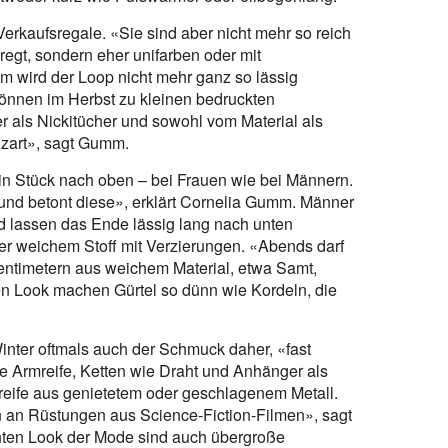
erkaufsregale. «Sie sind aber nicht mehr so reich
egt, sondern eher unifarben oder mit
m wird der Loop nicht mehr ganz so lässig
 können im Herbst zu kleinen bedruckten
r als Nickitücher und sowohl vom Material als
 zart», sagt Gumm.
 ein Stück nach oben – bei Frauen wie bei Männern.
n und betont diese», erklärt Cornelia Gumm. Männer
nd lassen das Ende lässig lang nach unten
er weichem Stoff mit Verzierungen. «Abends darf
Zentimetern aus weichem Material, etwa Samt,
en Look machen Gürtel so dünn wie Kordeln, die
inter oftmals auch der Schmuck daher, «fast
ne Armreife, Ketten wie Draht und Anhänger als
reife aus genietetem oder geschlagenem Metall.
n an Rüstungen aus Science-Fiction-Filmen», sagt
ten Look der Mode sind auch übergroße