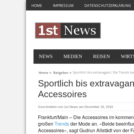
HOME
IMPRESSUM
DATENSCHUTZERKLÄRUNG
NEWS
MEDIEN
REISEN
WIRT
Sportlich bis extravagant: Die Trends be
Home »
Ratgeber »
Sportlich bis extravagan
Accessoires
Geschrieben von
1st-News
am Dezember 16, 2016
Frankfurt/Main – Die Accessoires im kommen
großen
Trends
der Mode an. «Beide beeinflu
Accessoires», sagt Gudrun Allstädt von der Fac