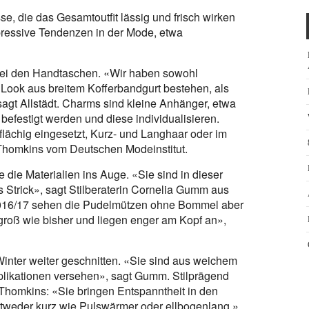
se, die das Gesamtoutfit lässig und frisch wirken
pressive Tendenzen in der Mode, etwa
bei den Handtaschen. «Wir haben sowohl
 Look aus breitem Kofferbandgurt bestehen, als
agt Allstädt. Charms sind kleine Anhänger, etwa
befestigt werden und diese individualisieren.
llflächig eingesetzt, Kurz- und Langhaar oder im
r-Thomkins vom Deutschen Modeinstitut.
die Materialien ins Auge. «Sie sind in dieser
 Strick», sagt Stilberaterin Cornelia Gumm aus
2016/17 sehen die Pudelmützen ohne Bommel aber
 groß wie bisher und liegen enger am Kopf an»,
inter weiter geschnitten. «Sie sind aus weichem
applikationen versehen», sagt Gumm. Stilprägend
-Thomkins: «Sie bringen Entspanntheit in den
ntweder kurz wie Pulswärmer oder ellbogenlang.»