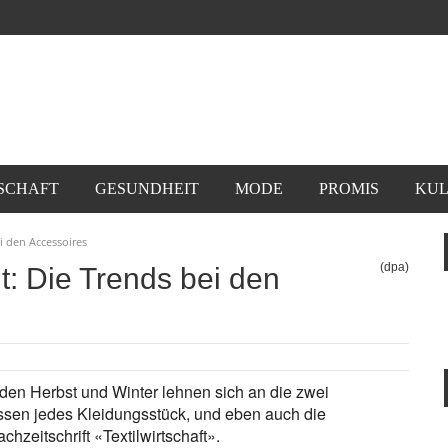
SCHAFT
GESUNDHEIT
MODE
PROMIS
KUL
i den Accessoires
(dpa)
t: Die Trends bei den
den Herbst und Winter lehnen sich an die zwei
ssen jedes Kleidungsstück, und eben auch die
hzeitschrift «Textilwirtschaft».