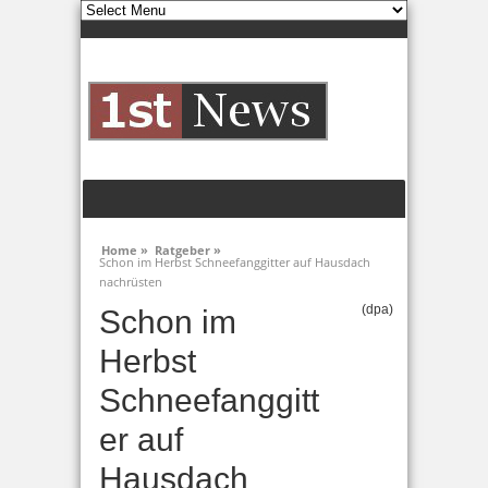
Home »
Ratgeber »
Schon im Herbst Schneefanggitter auf Hausdach
nachrüsten
(dpa)
Schon im
Herbst
Schneefanggitt
er auf
Hausdach