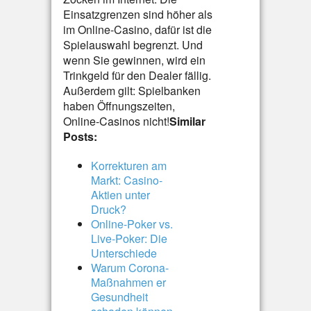
Einsatzgrenzen sind höher als
im Online-Casino, dafür ist die
Spielauswahl begrenzt. Und
wenn Sie gewinnen, wird ein
Trinkgeld für den Dealer fällig.
Außerdem gilt: Spielbanken
haben Öffnungszeiten,
Online-Casinos nicht!
Similar
Posts:
Korrekturen am
Markt: Casino-
Aktien unter
Druck?
Online-Poker vs.
Live-Poker: Die
Unterschiede
Warum Corona-
Maßnahmen er
Gesundheit