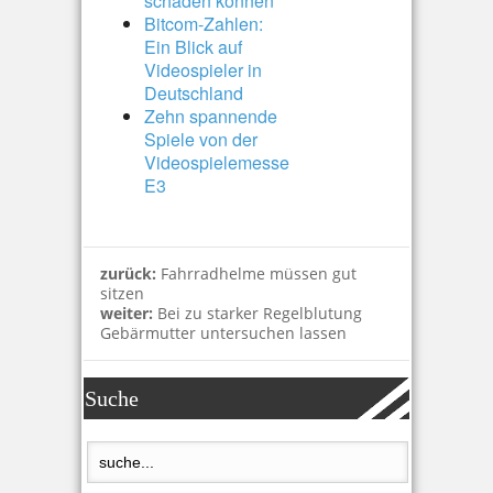
schaden können
Bitcom-Zahlen:
Ein Blick auf
Videospieler in
Deutschland
Zehn spannende
Spiele von der
Videospielemesse
E3
zurück:
Fahrradhelme müssen gut
sitzen
weiter:
Bei zu starker Regelblutung
Gebärmutter untersuchen lassen
Suche