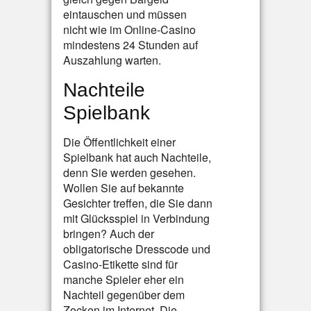
eintauschen und müssen
nicht wie im Online-Casino
mindestens 24 Stunden auf
Auszahlung warten.
Nachteile
Spielbank
Die Öffentlichkeit einer
Spielbank hat auch Nachteile,
denn Sie werden gesehen.
Wollen Sie auf bekannte
Gesichter treffen, die Sie dann
mit Glücksspiel in Verbindung
bringen? Auch der
obligatorische Dresscode und
Casino-Etikette sind für
manche Spieler eher ein
Nachteil gegenüber dem
Zocken im Internet. Die