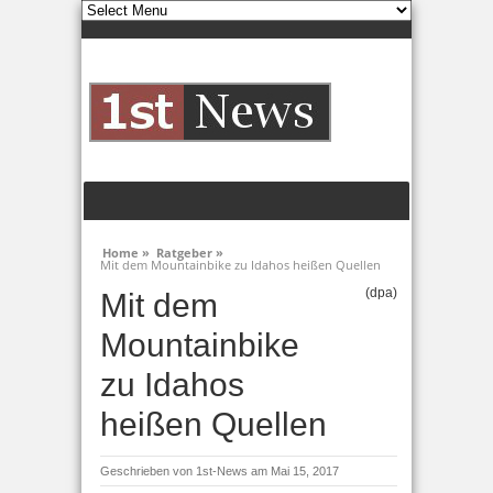
Home »
Ratgeber »
Mit dem Mountainbike zu Idahos heißen Quellen
(dpa)
Mit dem
Mountainbike
zu Idahos
heißen Quellen
Geschrieben von
1st-News
am Mai 15, 2017