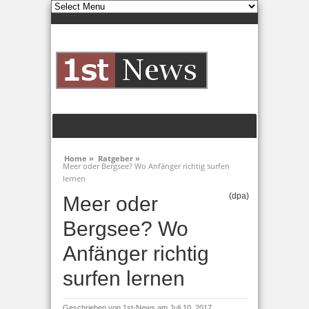
Home »
Ratgeber »
Meer oder Bergsee? Wo Anfänger richtig surfen
lernen
(dpa)
Meer oder
Bergsee? Wo
Anfänger richtig
surfen lernen
Geschrieben von
1st-News
am Juli 10, 2017