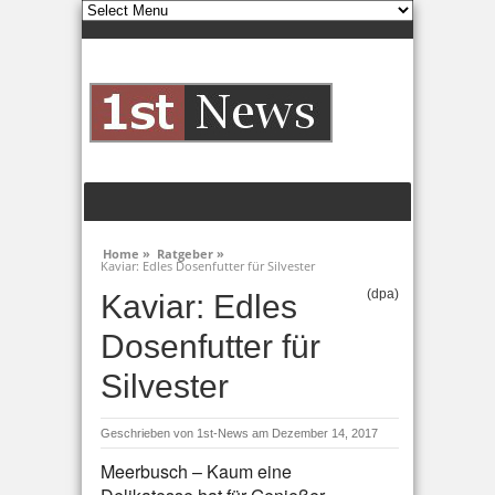
Home »
Ratgeber »
Kaviar: Edles Dosenfutter für Silvester
(dpa)
Kaviar: Edles
Dosenfutter für
Silvester
Geschrieben von
1st-News
am Dezember 14, 2017
Meerbusch – Kaum eine