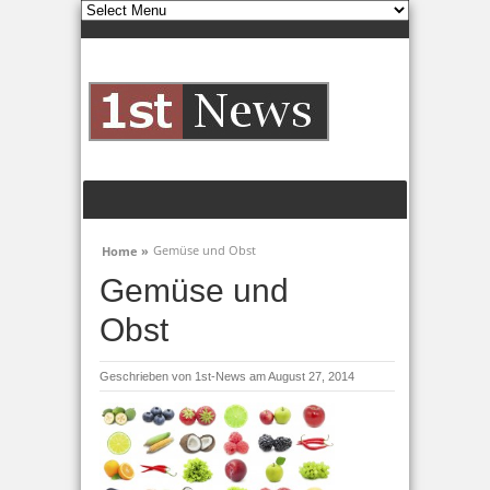
Gemüse und Obst
Home »
Gemüse und
Obst
Geschrieben von
1st-News
am August 27, 2014