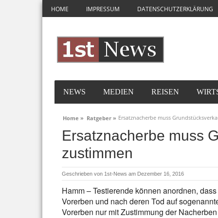
HOME
IMPRESSUM
DATENSCHUTZERKLÄRUNG
NEWS
MEDIEN
REISEN
WIRT
Ersatznacherbe muss Grundstücksverka
Home »
Ratgeber »
Ersatznacherbe muss Gr
zustimmen
Geschrieben von
1st-News
am Dezember 16, 2016
Hamm – Testierende können anordnen, dass
Vorerben und nach deren Tod auf sogenannte
Vorerben nur mit Zustimmung der Nacherben