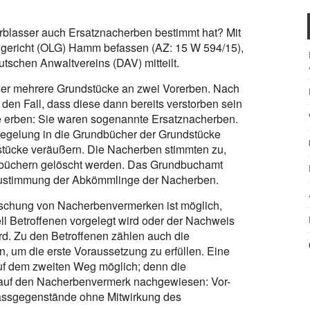
rblasser auch Ersatznacherben bestimmt hat? Mit
dgericht (OLG) Hamm befassen (AZ: 15 W 594/15),
tschen Anwaltvereins (DAV) mitteilt.
sser mehrere Grundstücke an zwei Vorerben. Nach
den Fall, dass diese dann bereits verstorben sein
e erben: Sie waren sogenannte Ersatznacherben.
egelung in die Grundbücher der Grundstücke
stücke veräußern. Die Nacherben stimmten zu,
büchern gelöscht werden. Das Grundbuchamt
e Zustimmung der Abkömmlinge der Nacherben.
öschung von Nacherbenvermerken ist möglich,
ll Betroffenen vorgelegt wird oder der Nachweis
rd. Zu den Betroffenen zählen auch die
, um die erste Voraussetzung zu erfüllen. Eine
uf dem zweiten Weg möglich; denn die
k auf den Nacherbenvermerk nachgewiesen: Vor-
assgegenstände ohne Mitwirkung des