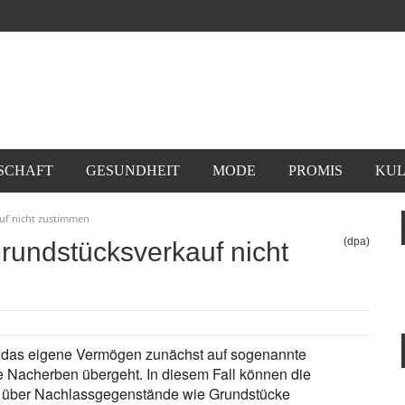
SCHAFT
GESUNDHEIT
MODE
PROMIS
KUL
uf nicht zustimmen
(dpa)
undstücksverkauf nicht
 das eigene Vermögen zunächst auf sogenannte
 Nacherben übergeht. In diesem Fall können die
 über Nachlassgegenstände wie Grundstücke