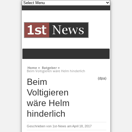
Home »
Ratgeber »
Beim Voltigieren wäre Helm hinderlich
(dpa)
Beim
Voltigieren
wäre Helm
hinderlich
Geschrieben von
1st-News
am April 18, 2017