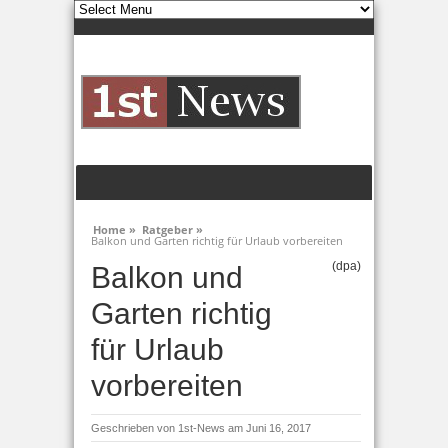
Home »
Ratgeber »
Balkon und Garten richtig für Urlaub vorbereiten
(dpa)
Balkon und
Garten richtig
für Urlaub
vorbereiten
Geschrieben von
1st-News
am Juni 16, 2017