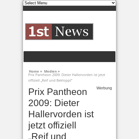
Home »
Medien »
Prix Pantheon 2009: Dieter Hallervorden ist jetzt
offiziell „Reif und Bekloppt“
Werbung
Prix Pantheon
2009: Dieter
Hallervorden ist
jetzt offiziell
„Reif und