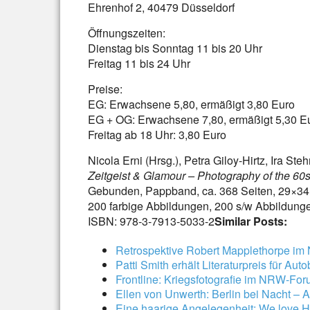
Ehrenhof 2, 40479 Düsseldorf
Öffnungszeiten:
Dienstag bis Sonntag 11 bis 20 Uhr
Freitag 11 bis 24 Uhr
Preise:
EG: Erwachsene 5,80, ermäßigt 3,80 Euro
EG + OG: Erwachsene 7,80, ermäßigt 5,30 E
Freitag ab 18 Uhr: 3,80 Euro
Nicola Erni (Hrsg.), Petra Giloy-Hirtz, Ira St
Zeitgeist & Glamour – Photography of the 60
Gebunden, Pappband, ca. 368 Seiten, 29×34
200 farbige Abbildungen, 200 s/w Abbildung
ISBN: 978-3-7913-5033-2
Similar Posts:
Retrospektive Robert Mapplethorpe i
Patti Smith erhält Literaturpreis für Aut
Frontline: Kriegsfotografie im NRW-Fo
Ellen von Unwerth: Berlin bei Nacht –
Eine haarige Angelegenheit: We love 