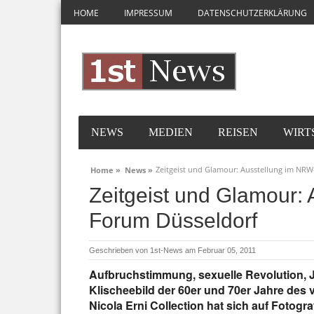
HOME
IMPRESSUM
DATENSCHUTZERKLÄRUNG
NEWS
MEDIEN
REISEN
WIRT
Zeitgeist und Glamour: Ausstellung im NR
Home »
News »
Zeitgeist und Glamour:
Forum Düsseldorf
Geschrieben von
1st-News
am Februar 05, 2011
Aufbruchstimmung, sexuelle Revolution, J
Klischeebild der 60er und 70er Jahre des
Nicola Erni Collection hat sich auf Fotograf