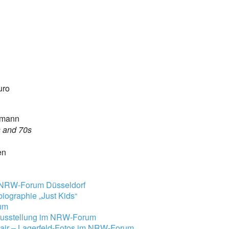
uro
ehmann
s and 70s
en
m NRW-Forum Düsseldorf
obiographie „Just Kids“
rum
 Ausstellung im NRW-Forum
Hair – Lagerfeld-Fotos im NRW-Forum