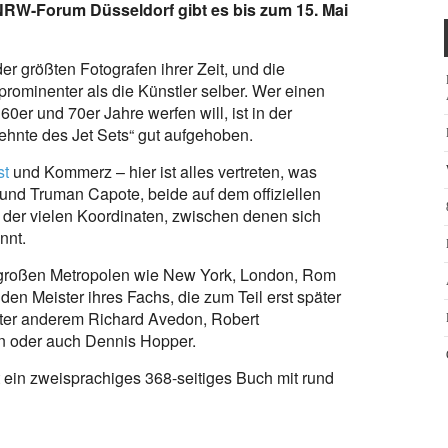
m NRW-Forum Düsseldorf gibt es bis zum 15. Mai
r größten Fotografen ihrer Zeit, und die
 prominenter als die Künstler selber. Wer einen
er und 70er Jahre werfen will, ist in der
ehnte des Jet Sets“ gut aufgehoben.
st
und Kommerz – hier ist alles vertreten, was
und Truman Capote, beide auf dem offiziellen
 der vielen Koordinaten, zwischen denen sich
nnt.
n großen Metropolen wie New York, London, Rom
n Meister ihres Fachs, die zum Teil erst später
ter anderem Richard Avedon, Robert
n oder auch Dennis Hopper.
t ein zweisprachiges 368-seitiges Buch mit rund