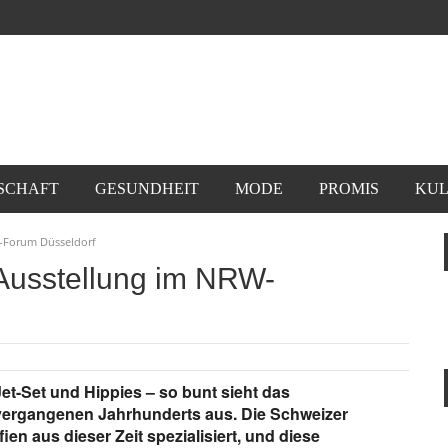
SCHAFT
GESUNDHEIT
MODE
PROMIS
KUL
W-Forum Düsseldorf
 Ausstellung im NRW-
et-Set und Hippies – so bunt sieht das
 vergangenen Jahrhunderts aus. Die Schweizer
ien aus dieser Zeit spezialisiert, und diese