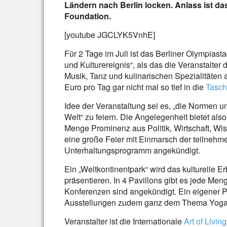
Ländern nach Berlin locken. Anlass ist das
Foundation.
[youtube JGCLYK5VnhE]
Für 2 Tage im Juli ist das Berliner Olympiast
und Kulturereignis“, als das die Veranstalter
Musik, Tanz und kulinarischen Spezialitäten a
Euro pro Tag gar nicht mal so tief in die
Tasc
Idee der Veranstaltung sei es, „die Normen un
Welt“ zu feiern. Die Angelegenheit bietet als
Menge Prominenz aus Politik, Wirtschaft, Wis
eine große Feier mit Einmarsch der teilne
Unterhaltungsprogramm angekündigt.
Ein „Weltkontinentpark“ wird das kulturelle 
präsentieren. In 4 Pavillons gibt es jede Me
Konferenzen sind angekündigt. Ein eigener 
Ausstellungen zudem ganz dem Thema Yoga
Veranstalter ist die Internationale
Art of Livin