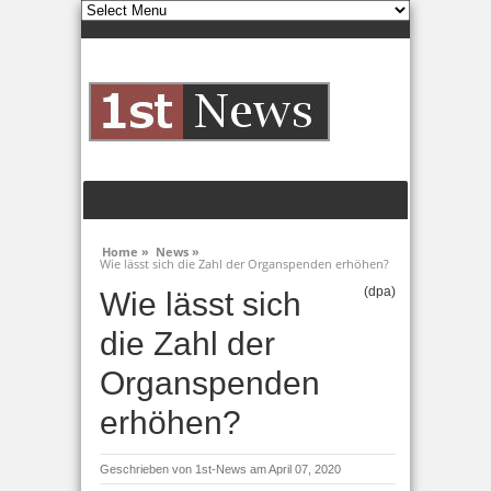
Home »
News »
Wie lässt sich die Zahl der Organspenden erhöhen?
(dpa)
Wie lässt sich
die Zahl der
Organspenden
erhöhen?
Geschrieben von
1st-News
am April 07, 2020