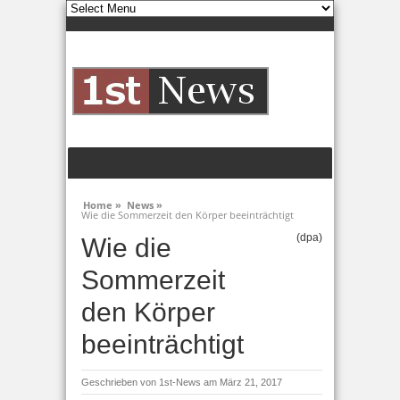
Home »
News »
Wie die Sommerzeit den Körper beeinträchtigt
(dpa)
Wie die
Sommerzeit
den Körper
beeinträchtigt
Geschrieben von
1st-News
am März 21, 2017