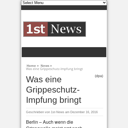
Home »
News »
Was eine Grippeschutz-Impfung bringt
(dpa)
Was eine
Grippeschutz-
Impfung bringt
Geschrieben von
1st-News
am Dezember 16, 2016
Berlin – Auch wenn die