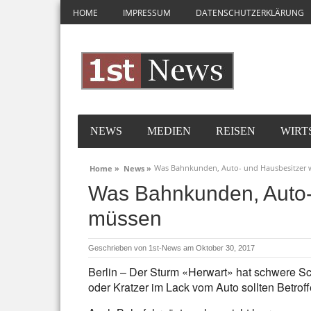
HOME
IMPRESSUM
DATENSCHUTZERKLÄRUNG
NEWS
MEDIEN
REISEN
WIRT
Was Bahnkunden, Auto- und Hausbesitzer 
Home »
News »
Was Bahnkunden, Auto-
müssen
Geschrieben von
1st-News
am Oktober 30, 2017
Berlin – Der Sturm «Herwart» hat schwere S
oder Kratzer im Lack vom Auto sollten Betroff