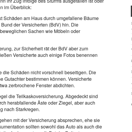
n ihr Zug infolge des Sturms ausgefallen ist oder
en im Überblick:
t Schäden am Haus durch umgefallene Bäume
 Bund der Versicherten (BdV) hin. Die
 beweglichen Sachen wie Möbeln oder
herung, zur Sicherheit rät der BdV aber zum
ießen Versicherte auch einige Fotos benennen
 die Schäden nicht vorschnell beseitigen. Die
e Gutachter bestimmen können. Versicherte
wa zerbrochene Fenster abdichten.
gel die Teilkaskoversicherung. Abgedeckt sind
rch herabfallende Äste oder Ziegel, aber auch
 nach Starkregen.
rgehen mit der Versicherung absprechen, ehe sie
kumentation sollten sowohl das Auto als auch die