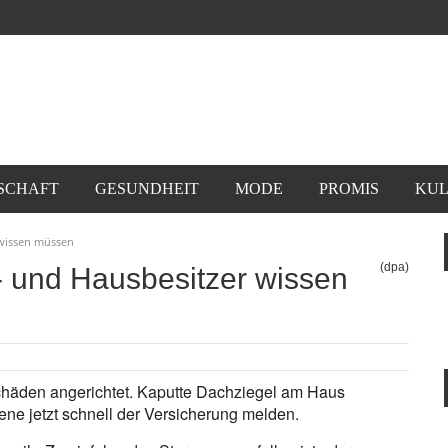
SCHAFT
GESUNDHEIT
MODE
PROMIS
KUL
wissen müssen
(dpa)
 und Hausbesitzer wissen
chäden angerichtet. Kaputte Dachziegel am Haus
ene jetzt schnell der Versicherung melden.