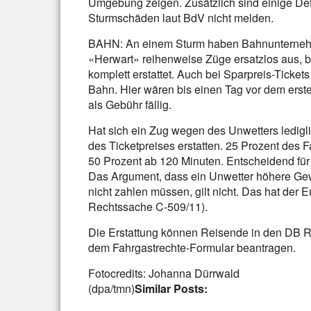
Umgebung zeigen. Zusätzlich sind einige Det
Sturmschäden laut BdV nicht melden.
BAHN: An einem Sturm haben Bahnunternehm
«Herwart» reihenweise Züge ersatzlos aus, 
komplett erstattet. Auch bei Sparpreis-Ticket
Bahn. Hier wären bis einen Tag vor dem erste
als Gebühr fällig.
Hat sich ein Zug wegen des Unwetters ledigli
des Ticketpreises erstatten. 25 Prozent des 
50 Prozent ab 120 Minuten. Entscheidend für 
Das Argument, dass ein Unwetter höhere Gew
nicht zahlen müssen, gilt nicht. Das hat der
Rechtssache C-509/11).
Die Erstattung können Reisende in den DB Re
dem Fahrgastrechte-Formular beantragen.
Fotocredits: Johanna Dürrwald
(dpa/tmn)
Similar Posts: