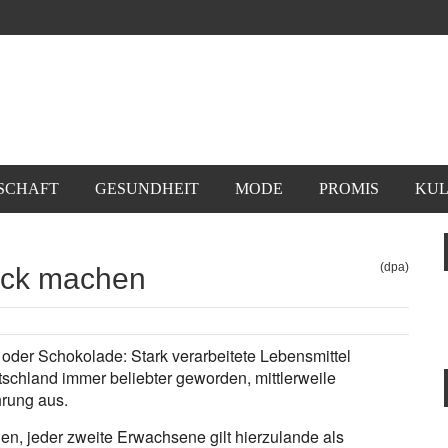
SCHAFT
GESUNDHEIT
MODE
PROMIS
KUL
(dpa)
dick machen
 oder Schokolade: Stark verarbeitete Lebensmittel
schland immer beliebter geworden, mittlerweile
hrung aus.
gen, jeder zweite Erwachsene gilt hierzulande als