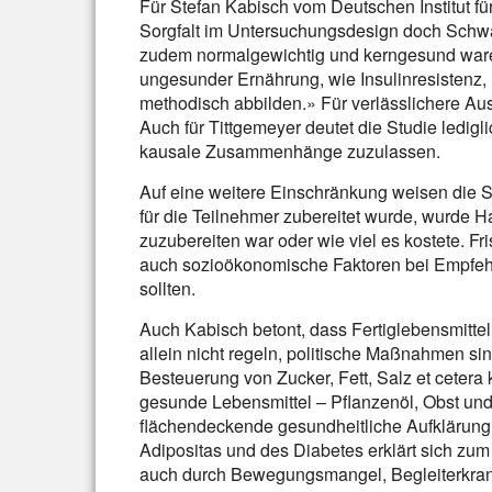
Für Stefan Kabisch vom Deutschen Institut fü
Sorgfalt im Untersuchungsdesign doch Schwä
zudem normalgewichtig und kerngesund waren,
ungesunder Ernährung, wie Insulinresistenz, 
methodisch abbilden.» Für verlässlichere A
Auch für Tittgemeyer deutet die Studie ledigl
kausale Zusammenhänge zuzulassen.
Auf eine weitere Einschränkung weisen die 
für die Teilnehmer zubereitet wurde, wurde Ha
zuzubereiten war oder wie viel es kostete. Fr
auch sozioökonomische Faktoren bei Empfeh
sollten.
Auch Kabisch betont, dass Fertiglebensmittel 
allein nicht regeln, politische Maßnahmen si
Besteuerung von Zucker, Fett, Salz et cetera 
gesunde Lebensmittel – Pflanzenöl, Obst und
flächendeckende gesundheitliche Aufklärung
Adipositas und des Diabetes erklärt sich zum 
auch durch Bewegungsmangel, Begleiterkran