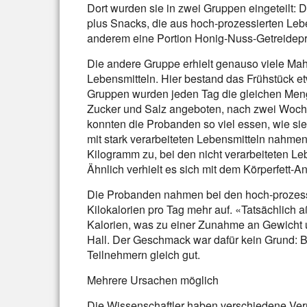
Dort wurden sie in zwei Gruppen eingeteilt:
plus Snacks, die aus hoch-prozessierten Leb
anderem eine Portion Honig-Nuss-Getreidepr
Die andere Gruppe erhielt genauso viele Mahl
Lebensmitteln. Hier bestand das Frühstück e
Gruppen wurden jeden Tag die gleichen Meng
Zucker und Salz angeboten, nach zwei Woch
konnten die Probanden so viel essen, wie s
mit stark verarbeiteten Lebensmitteln nahme
Kilogramm zu, bei den nicht verarbeiteten L
Ähnlich verhielt es sich mit dem Körperfett-Ant
Die Probanden nahmen bei den hoch-prozessi
Kilokalorien pro Tag mehr auf. «Tatsächlich
Kalorien, was zu einer Zunahme an Gewicht un
Hall. Der Geschmack war dafür kein Grund:
Teilnehmern gleich gut.
Mehrere Ursachen möglich
Die Wissenschaftler haben verschiedene Ve