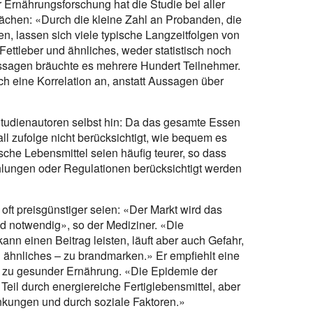
r Ernährungsforschung hat die Studie bei aller
chen: «Durch die kleine Zahl an Probanden, die
 lassen sich viele typische Langzeitfolgen von
Fettleber und ähnliches, weder statistisch noch
ussagen bräuchte es mehrere Hundert Teilnehmer.
ich eine Korrelation an, anstatt Aussagen über
Studienautoren selbst hin: Da das gesamte Essen
ll zufolge nicht berücksichtigt, wie bequem es
ische Lebensmittel seien häufig teurer, so dass
lungen oder Regulationen berücksichtigt werden
oft preisgünstiger seien: «Der Markt wird das
nd notwendig», so der Mediziner. «Die
kann einen Beitrag leisten, läuft aber auch Gefahr,
 ähnliches – zu brandmarken.» Er empfiehlt eine
 zu gesunder Ernährung. «Die Epidemie der
Teil durch energiereiche Fertiglebensmittel, aber
kungen und durch soziale Faktoren.»