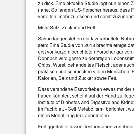
zu dick. Eine aktuelle Studie legt nun ein
nahe. So fanden US-Forscher heraus, dass F
verleiten, mehr zu essen und somit zuzuneh
Mehr Salz, Zucker und Fett
Schon länger stehen stark verarbeitete Nahr
sein: Eine Studie von 2018 brachte einige da
erst vor kurzem berichteten Forscher gar von 
Dennoch wird gerne zu derartigen Lebensmitte
Chips, Wurst, behandeltes Fleisch, aber auch
praktisch und schmecken vielen Menschen. Hä
Kalorien, Salz und Zucker sowie Fett.
Dass veränderte Essvorlieben etwas mit der 
haben könnten, scheint auf der Hand zu lieg
Institute of Diabetes and Digestive and Kidn
im Fachblatt «Cell Metabolism» berichten, w
einen Monat lang im Labor lebten.
Fertiggerichte lassen Testpersonen zunehme