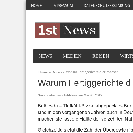
HOME
IMPRESSUM
DATENSCHUTZERKLÄRUNG
NEWS
MEDIEN
REISEN
WIRT
Warum Fertiggerichte dick machen
Home »
News »
Warum Fertiggerichte 
Geschrieben von
1st-News
am Mai 20, 2019
Bethesda – Tiefkühl-Pizza, abgepacktes Brot
sind in den vergangenen Jahren auch in Deut
machen sie fast die Hälfte der verzehrten Na
Gleichzeitig steigt die Zahl der Übergewichti