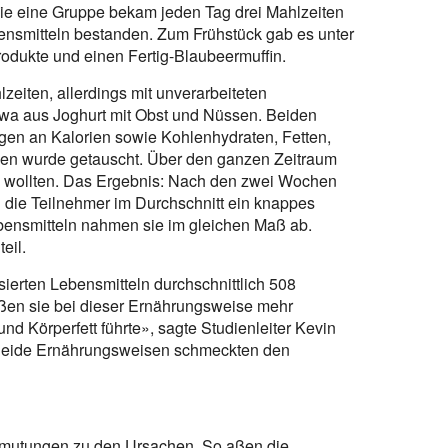
 Die eine Gruppe bekam jeden Tag drei Mahlzeiten
ensmitteln bestanden. Zum Frühstück gab es unter
odukte und einen Fertig-Blaubeermuffin.
zeiten, allerdings mit unverarbeiteten
twa aus Joghurt mit Obst und Nüssen. Beiden
en an Kalorien sowie Kohlenhydraten, Fetten,
en wurde getauscht. Über den ganzen Zeitraum
ie wollten. Das Ergebnis: Nach den zwei Wochen
n die Teilnehmer im Durchschnitt ein knappes
ebensmitteln nahmen sie im gleichen Maß ab.
eil.
erten Lebensmitteln durchschnittlich 508
 aßen sie bei dieser Ernährungsweise mehr
d Körperfett führte», sagte Studienleiter Kevin
 Beide Ernährungsweisen schmeckten den
rmutungen zu den Ursachen. So aßen die