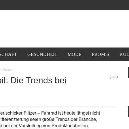
SCHAFT
GESUNDHEIT
MODE
PROMIS
KUL
ahrrädern
(dpa)
l: Die Trends bei
r schicker Flitzer – Fahrrad ist heute längst nicht
Differenzierung seien große Trends der Branche,
d bei der Vorstellung von Produktneuheiten.