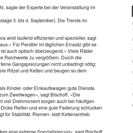
, sagte der Experte bei der Veranstaltung im
stage 3. bis 4. September). Die Trends im
 wird laufend effizienter und spezieller, sagt
 aus.» Für Pendler im täglichen Einsatz gibt es
 ist auch optisch überzeugend.» Viele Räder
ie Reichweite zu vergrößern. Durch die
s feine Gangspreizungen nicht unbedingt nötig:
ere Ritzel und Ketten und beugen so dem
 als Kinder- oder Einkaufswagen gute Dienste.
e zum Zweitwagen», sagt Bischoff. «Die
it viel Drehmoment sorgen auch bei häufigen
n. Dicke Reifen und eine gute Federung schlucken
 für Stabilität. Riemen- statt Kettenantrieb
es eine extreme Spezialisierung», sagt Bischoff.