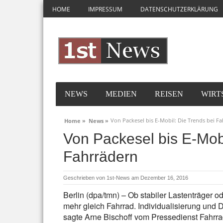
HOME
IMPRESSUM
DATENSCHUTZERKLÄRUNG
NEWS
MEDIEN
REISEN
WIRT
Von Packesel bis E-Mobil: Die Trends bei F
Home »
News »
Von Packesel bis E-Mobi
Fahrrädern
Geschrieben von
1st-News
am Dezember 16, 2016
Berlin (dpa/tmn) – Ob stabiler Lastenträger ode
mehr gleich Fahrrad. Individualisierung und 
sagte Arne Bischoff vom Pressedienst Fahrra