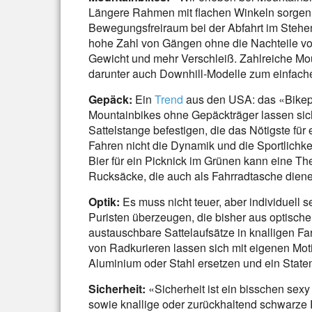
Längere Rahmen mit flachen Winkeln sorgen
Bewegungsfreiraum bei der Abfahrt im Stehen
hohe Zahl von Gängen ohne die Nachteile vo
Gewicht und mehr Verschleiß. Zahlreiche Moun
darunter auch Downhill-Modelle zum einfache
Gepäck:
Ein
Trend
aus den USA: das «Bikep
Mountainbikes ohne Gepäckträger lassen si
Sattelstange befestigen, die das Nötigste für
Fahren nicht die Dynamik und die Sportlichke
Bier für ein Picknick im Grünen kann eine Th
Rucksäcke, die auch als Fahrradtasche dien
Optik:
Es muss nicht teuer, aber individuell 
Puristen überzeugen, die bisher aus optisch
austauschbare Sattelaufsätze in knalligen F
von Radkurieren lassen sich mit eigenen Mo
Aluminium oder Stahl ersetzen und ein Statem
Sicherheit:
«Sicherheit ist ein bisschen sexy
sowie knallige oder zurückhaltend schwarze R