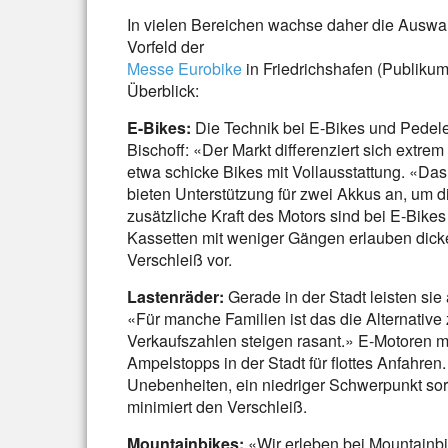
In vielen Bereichen wachse daher die Auswahl
Vorfeld der
Messe Eurobike
in Friedrichshafen (Publikum
Überblick:
E-Bikes:
Die Technik bei E-Bikes und Pedelecs
Bischoff: «Der Markt differenziert sich extrem
etwa schicke Bikes mit Vollausstattung. «Das
bieten Unterstützung für zwei Akkus an, um d
zusätzliche Kraft des Motors sind bei E-Bike
Kassetten mit weniger Gängen erlauben dick
Verschleiß vor.
Lastenräder:
Gerade in der Stadt leisten sie
«Für manche Familien ist das die Alternativ
Verkaufszahlen steigen rasant.» E-Motoren m
Ampelstopps in der Stadt für flottes Anfahre
Unebenheiten, ein niedriger Schwerpunkt sorgt
minimiert den Verschleiß.
Mountainbikes:
«Wir erleben bei Mountainbik