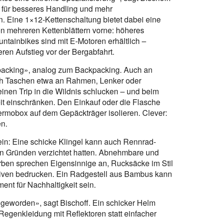
 für besseres Handling und mehr
. Eine 1×12-Kettenschaltung bietet dabei eine
n mehreren Kettenblättern vorne: höheres
tainbikes sind mit E-Motoren erhältlich –
ren Aufstieg vor der Bergabfahrt.
acking», analog zum Backpacking. Auch an
ch Taschen etwa an Rahmen, Lenker oder
 einen Trip in die Wildnis schlucken – und beim
it einschränken. Den Einkauf oder die Flasche
ermobox auf dem Gepäckträger isolieren. Clever:
en.
sein: Eine schicke Klingel kann auch Rennrad-
en Gründen verzichtet hatten. Abnehmbare und
arben sprechen Eigensinnige an, Rucksäcke im Stil
tiven bedrucken. Ein Radgestell aus Bambus kann
ent für Nachhaltigkeit sein.
 geworden», sagt Bischoff. Ein schicker Helm
egenkleidung mit Reflektoren statt einfacher