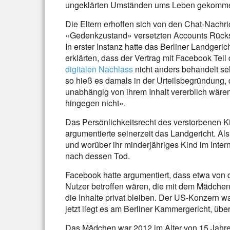
ungeklärten Umständen ums Leben gekomme
Die Eltern erhoffen sich von den Chat-Nachri
«Gedenkzustand» versetzten Accounts Rücks
In erster Instanz hatte das Berliner Landgeri
erklärten, dass der Vertrag mit Facebook Teil
digitalen Nachlass
nicht anders behandelt s
so hieß es damals in der Urteilsbegründung,
unabhängig von ihrem Inhalt vererblich wären
hingegen nicht».
Das Persönlichkeitsrecht des verstorbenen K
argumentierte seinerzeit das Landgericht. Als
und worüber ihr minderjähriges Kind im Inte
nach dessen Tod.
Facebook hatte argumentiert, dass etwa von
Nutzer betroffen wären, die mit dem Mädche
die Inhalte privat bleiben. Der US-Konzern 
jetzt liegt es am Berliner Kammergericht, übe
Das Mädchen war 2012 im Alter von 15 Jahr