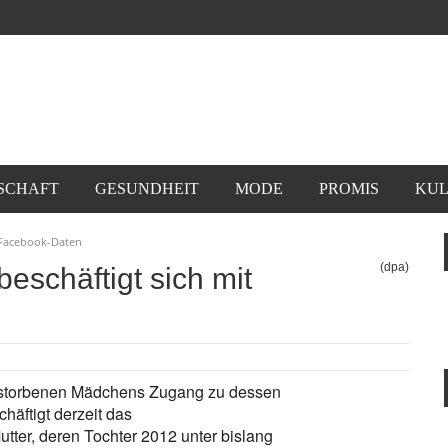
SCHAFT
GESUNDHEIT
MODE
PROMIS
KUL
t Facebook-Daten
(dpa)
beschäftigt sich mit
erstorbenen Mädchens Zugang zu dessen
häftigt derzeit das
Mutter, deren Tochter 2012 unter bislang