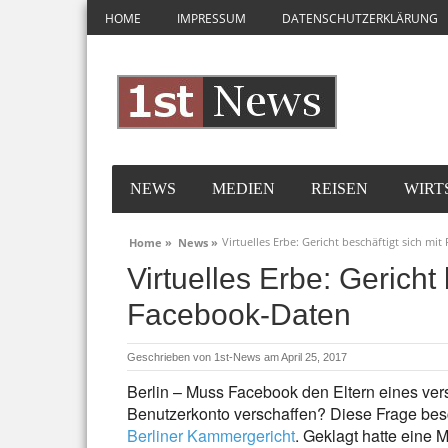
HOME
IMPRESSUM
DATENSCHUTZERKLÄRUNG
NEWS
MEDIEN
REISEN
WIRT
Virtuelles Erbe: Gericht beschäftigt sich mi
Home »
News »
Virtuelles Erbe: Gericht 
Facebook-Daten
Geschrieben von
1st-News
am April 25, 2017
Berlin – Muss Facebook den Eltern eines v
Benutzerkonto verschaffen? Diese Frage besc
Berliner Kammergericht
. Geklagt hatte eine 