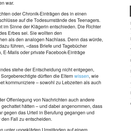
n war.
chten oder Chronik-Einträgen des in einen
chlüsse auf die Todesumstände des Teenagers.
cht im Sinne der Klägerin entschieden. Die Richter
 des Erbes sei. Sie wollten den
ehen als den analogen Nachlass. Denn das würde,
 dazu führen, «dass Briefe und Tagebücher
, E-Mails oder private Facebook-Einträge
indes stehe der Entscheidung nicht entgegen,
 Sorgeberechtigte dürften die Eltern
wissen
, wie
rnet kommuniziere – sowohl zu Lebzeiten als auch
 der Offenlegung von Nachrichten auch andere
n gechattet hätten – und dabei angenommen, dass
war gegen das Urteil in Berufung gegangen und
r den Fall zu entscheiden.
en unter ungeklärten Umständen auf einem