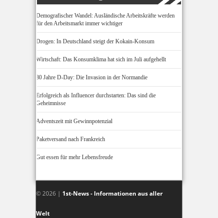
Demografischer Wandel: Ausländische Arbeitskräfte werden
für den Arbeitsmarkt immer wichtiger
Drogen: In Deutschland steigt der Kokain-Konsum
Wirtschaft: Das Konsumklima hat sich im Juli aufgehellt
80 Jahre D-Day: Die Invasion in der Normandie
Erfolgreich als Influencer durchstarten: Das sind die
Geheimnisse
Adventszeit mit Gewinnpotenzial
Paketversand nach Frankreich
Gut essen für mehr Lebensfreude
© 2026 |
1st-News - Informationen aus aller
Welt