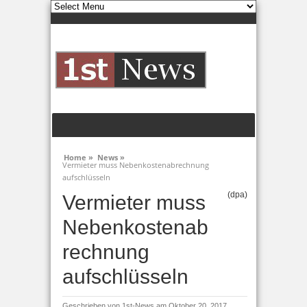
Home »
News »
Vermieter muss Nebenkostenabrechnung
aufschlüsseln
(dpa)
Vermieter muss
Nebenkostenab
rechnung
aufschlüsseln
Geschrieben von
1st-News
am Oktober 20, 2017