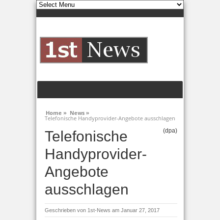
Home »
News »
Telefonische Handyprovider-Angebote ausschlagen
(dpa)
Telefonische
Handyprovider-
Angebote
ausschlagen
Geschrieben von
1st-News
am Januar 27, 2017