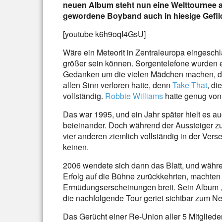
neuen Album steht nun eine Welttournee a
gewordene Boyband auch in hiesige Gefil
[youtube k6h9oqI4GsU]
Wäre ein Meteorit in Zentraleuropa eingesc
größer sein können. Sorgentelefone wurden e
Gedanken um die vielen Mädchen machen, 
allen Sinn verloren hatte, denn
Take That
, di
vollständig.
Robbie Williams
hatte genug von
Das war 1995, und ein Jahr später hielt es au
beieinander. Doch während der Aussteiger z
vier anderen ziemlich vollständig in der Verse
keinen.
2006 wendete sich dann das Blatt, und währe
Erfolg auf die Bühne zurückkehrten, machten 
Ermüdungserscheinungen breit. Sein Album „
die nachfolgende Tour geriet sichtbar zum Ne
Das Gerücht einer Re-Union aller 5 Mitglieder 