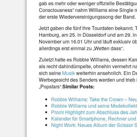
gab es mehr oder weniger offizielle Bestätigu
Consciousness” nahm Williams eine Single mit
der erste Wiedervereinigungssong der Band.
Jetzt gaben die fünf ihre Tourdaten bekannt. T
Hamburg, am 25. in Düsseldorf und am 29. in
November um 16.01 Uhr und läuft exklusiv üb
allerdings erst einmal zu „Wetten dass“.
Zuletzt hatte es Robbie Williams, dessen Ka
als recht dahindümpelte, ohnehin vermehrt n
sich seine
Musik
weiterhin ansehnlich. Ein D
Werbegesicht des Senders werden und trieb 
„Popstars“.
Similar Posts:
Robbie Williams: Take the Crown – N
Robbie Williams und seine Modekollekt
Promi Highlight zum Abschluss des Jah
Kalender für Smartphone, Rechner und
Night Work: Neues Album der Scissor S