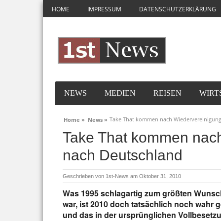
HOME
IMPRESSUM
DATENSCHUTZERKLÄRUNG
NEWS
MEDIEN
REISEN
WIRT
Take That kommen nach Wiedervereinigung
Home »
News »
Take That kommen nach
nach Deutschland
Geschrieben von
1st-News
am Oktober 31, 2010
Was 1995 schlagartig zum größten Wunsch 
war, ist 2010 doch tatsächlich noch wahr 
und das in der ursprünglichen Vollbesetz