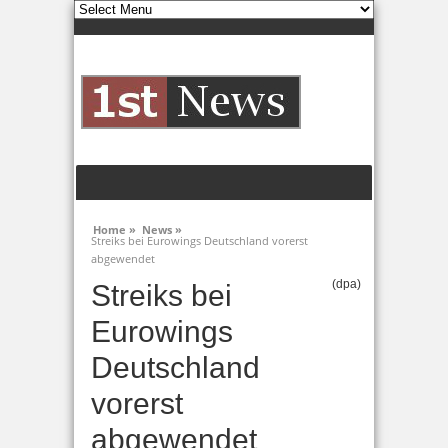
Home »
News »
Streiks bei Eurowings Deutschland vorerst
abgewendet
(dpa)
Streiks bei
Eurowings
Deutschland
vorerst
abgewendet