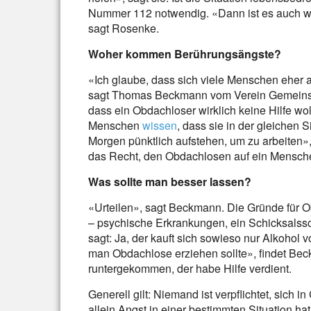
Nummer 112 notwendig. «Dann ist es auch wic
sagt Rosenke.
Woher kommen Berührungsängste?
«Ich glaube, dass sich viele Menschen ehe
sagt Thomas Beckmann vom Verein Gemeinsa
dass ein Obdachloser wirklich keine Hilfe w
Menschen
wissen
, dass sie in der gleichen 
Morgen pünktlich aufstehen, um zu arbeiten
das Recht, den Obdachlosen auf ein Mensche
Was sollte man besser lassen?
«Urteilen», sagt Beckmann. Die Gründe für O
– psychische Erkrankungen, ein Schicksalssc
sagt: Ja, der kauft sich sowieso nur Alkoho
man Obdachlose erziehen sollte», findet Beck
runtergekommen, der habe Hilfe verdient.
Generell gilt: Niemand ist verpflichtet, sich 
allein Angst in einer bestimmten Situation hat,