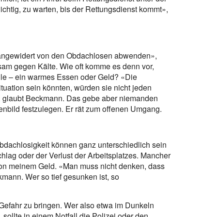
htig, zu warten, bis der Rettungsdienst kommt»,
r angewidert von den Obdachlosen abwenden»,
m gegen Kälte. Wie oft komme es denn vor,
olle – ein warmes Essen oder Geld? «Die
Situation sein könnten, würden sie nicht jeden
», glaubt Beckmann. Das gebe aber niemanden
nbild festzulegen. Er rät zum offenen Umgang.
bdachlosigkeit können ganz unterschiedlich sein
hlag oder der Verlust der Arbeitsplatzes. Mancher
l von meinem Geld. «Man muss nicht denken, dass
mann. Wer so tief gesunken ist, so
in Gefahr zu bringen. Wer also etwa im Dunkeln
 sollte in einem Notfall die Polizei oder den