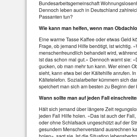
Bundesarbeitsgemeinschaft Wohnungslosenhilf
Dennoch leben auch in Deutschland zahlrei
Passanten tun?
Wie kann man helfen, wenn man Obdachlo
Eine warme Tasse Kaffee oder etwas Geld kö
Frage, ob jemand Hilfe benötigt, ist wichtig.
menschenfreundlich behandelt wird, während
ist das schon mal gut.» Dennoch warnt sie: «
gucken, ob man mehr tun kann. Wer einen Ob
sieht, kann etwa bei der Kältehilfe anrufen. I
Kältetelefon. Sozialarbeiter kümmern sich 
speichert man sich am besten zu Beginn der k
Wann sollte man auf jeden Fall einschreit
Hält sich jemand über längere Zeit regungslos
jeden Fall Hilfe holen. «Das ist auch der Fal
oder ohne Schlafsack ungeschützt auf der Str
gesundem Menschenverstand ausrechnen kann
holen», sagt sie. Ist die Situation lebensbedr