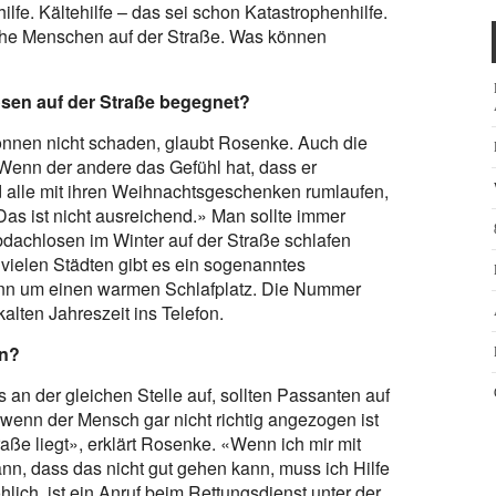
e. Kältehilfe – das sei schon Katastrophenhilfe.
che Menschen auf der Straße. Was können
sen auf der Straße begegnet?
nnen nicht schaden, glaubt Rosenke. Auch die
 «Wenn der andere das Gefühl hat, dass er
 alle mit ihren Weihnachtsgeschenken rumlaufen,
Das ist nicht ausreichend.» Man sollte immer
dachlosen im Winter auf der Straße schlafen
n vielen Städten gibt es ein sogenanntes
dann um einen warmen Schlafplatz. Die Nummer
alten Jahreszeit ins Telefon.
en?
 an der gleichen Stelle auf, sollten Passanten auf
l, wenn der Mensch gar nicht richtig angezogen ist
aße liegt», erklärt Rosenke. «Wenn ich mir mit
, dass das nicht gut gehen kann, muss ich Hilfe
ohlich, ist ein Anruf beim Rettungsdienst unter der