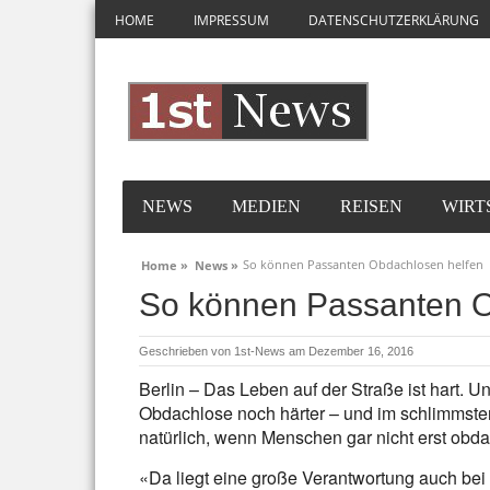
HOME
IMPRESSUM
DATENSCHUTZERKLÄRUNG
NEWS
MEDIEN
REISEN
WIRT
So können Passanten Obdachlosen helfen
Home »
News »
So können Passanten O
Geschrieben von
1st-News
am Dezember 16, 2016
Berlin – Das Leben auf der Straße ist hart. Un
Obdachlose noch härter – und im schlimmsten
natürlich, wenn Menschen gar nicht erst obd
«Da liegt eine große Verantwortung auch b