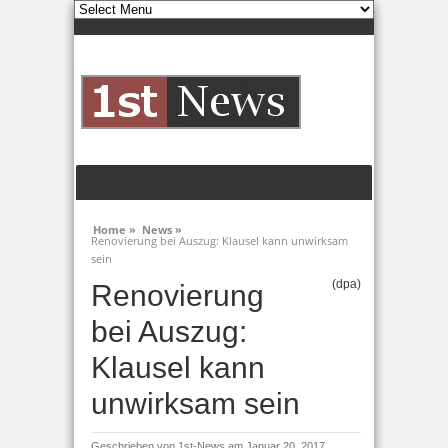
Home »
News »
Renovierung bei Auszug: Klausel kann unwirksam
sein
(dpa)
Renovierung
bei Auszug:
Klausel kann
unwirksam sein
Geschrieben von
1st-News
am Januar 20, 2017