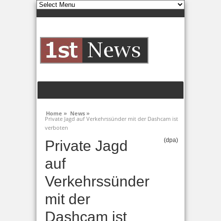
Home »
News »
Private Jagd auf Verkehrssünder mit der Dashcam ist
verboten
(dpa)
Private Jagd
auf
Verkehrssünder
mit der
Dashcam ist