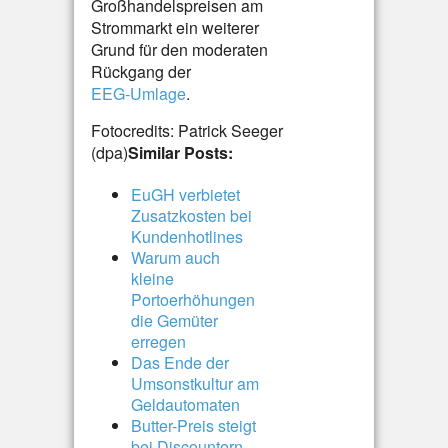
Großhandelspreisen am
Strommarkt ein weiterer
Grund für den moderaten
Rückgang der
EEG-Umlage
.
Fotocredits: Patrick Seeger
(dpa)
Similar Posts:
EuGH verbietet
Zusatzkosten bei
Kundenhotlines
Warum auch
kleine
Portoerhöhungen
die Gemüter
erregen
Das Ende der
Umsonstkultur am
Geldautomaten
Butter-Preis steigt
bei Discountern