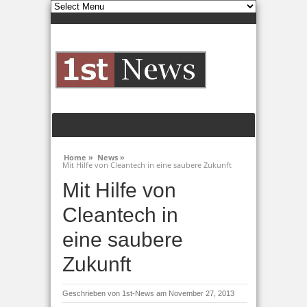
Home »
News »
Mit Hilfe von Cleantech in eine saubere Zukunft
Mit Hilfe von
Cleantech in
eine saubere
Zukunft
Geschrieben von
1st-News
am November 27, 2013