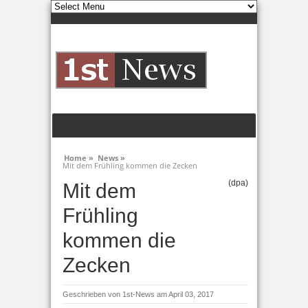
Home »
News »
Mit dem Frühling kommen die Zecken
(dpa)
Mit dem
Frühling
kommen die
Zecken
Geschrieben von
1st-News
am April 03, 2017