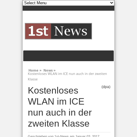
Home »
News »
Kostenloses WLAN im ICE nun auch in der zweiten
Klasse
(dpa)
Kostenloses
WLAN im ICE
nun auch in der
zweiten Klasse
Geschrieben von
1st-News
am Januar 03, 2017