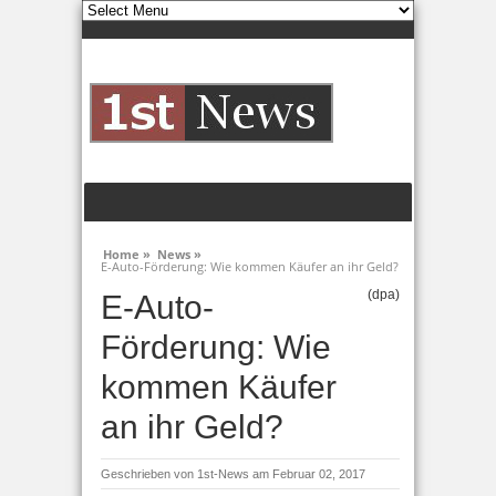
Home »
News »
E-Auto-Förderung: Wie kommen Käufer an ihr Geld?
(dpa)
E-Auto-
Förderung: Wie
kommen Käufer
an ihr Geld?
Geschrieben von
1st-News
am Februar 02, 2017