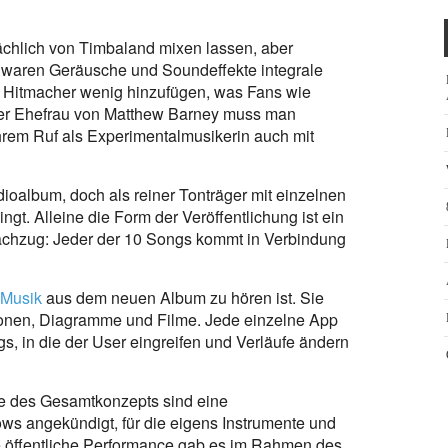
ächlich von Timbaland mixen lassen, aber
oft waren Geräusche und Soundeffekte integrale
e Hitmacher wenig hinzufügen, was Fans wie
 der Ehefrau von Matthew Barney muss man
 ihrem Ruf als Experimentalmusikerin auch mit
dioalbum, doch als reiner Tonträger mit einzelnen
ngt. Alleine die Form der Veröffentlichung ist ein
achzug: Jeder der 10 Songs kommt in Verbindung
Musik
aus dem neuen Album zu hören ist. Sie
ionen, Diagramme und Filme. Jede einzelne App
, in die der User eingreifen und Verläufe ändern
te des Gesamtkonzepts sind eine
s angekündigt, für die eigens Instrumente und
ste öffentliche Performance gab es im Rahmen des