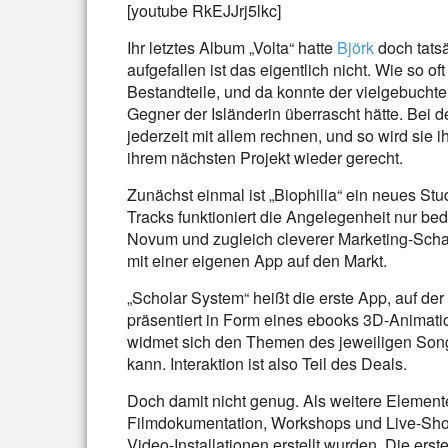
[youtube RkEJJrj5lkc]
Ihr letztes Album „Volta“ hatte
Björk
doch tats
aufgefallen ist das eigentlich nicht. Wie so 
Bestandteile, und da konnte der vielgebucht
Gegner der Isländerin überrascht hätte. Bei
jederzeit mit allem rechnen, und so wird sie
ihrem nächsten Projekt wieder gerecht.
Zunächst einmal ist „Biophilia“ ein neues Stu
Tracks funktioniert die Angelegenheit nur bedi
Novum und zugleich cleverer Marketing-Sch
mit einer eigenen App auf den Markt.
„Scholar System“ heißt die erste App, auf der
präsentiert in Form eines ebooks 3D-Animat
widmet sich den Themen des jeweiligen Songs
kann. Interaktion ist also Teil des Deals.
Doch damit nicht genug. Als weitere Elemen
Filmdokumentation, Workshops und Live-Show
Video-Installationen erstellt wurden. Die er