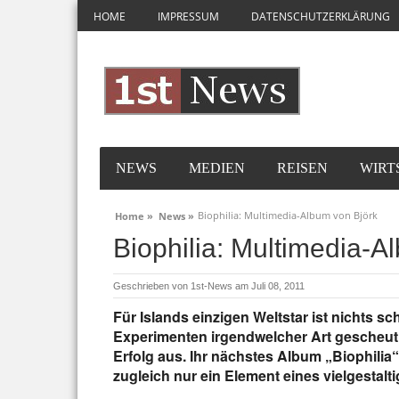
HOME
IMPRESSUM
DATENSCHUTZERKLÄRUNG
NEWS
MEDIEN
REISEN
WIRT
Biophilia: Multimedia-Album von Björk
Home »
News »
Biophilia: Multimedia-A
Geschrieben von
1st-News
am Juli 08, 2011
Für Islands einzigen Weltstar ist nichts s
Experimenten irgendwelcher Art gescheut
Erfolg aus. Ihr nächstes Album „Biophilia“
zugleich nur ein Element eines vielgestalt