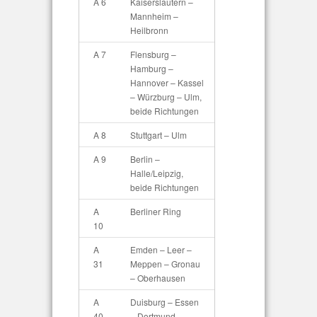
A 6
Kaiserslautern –
Mannheim –
Heilbronn
A 7
Flensburg –
Hamburg –
Hannover – Kassel
– Würzburg – Ulm,
beide Richtungen
A 8
Stuttgart – Ulm
A 9
Berlin –
Halle/Leipzig,
beide Richtungen
A
Berliner Ring
10
A
Emden – Leer –
31
Meppen – Gronau
– Oberhausen
A
Duisburg – Essen
40
– Dortmund